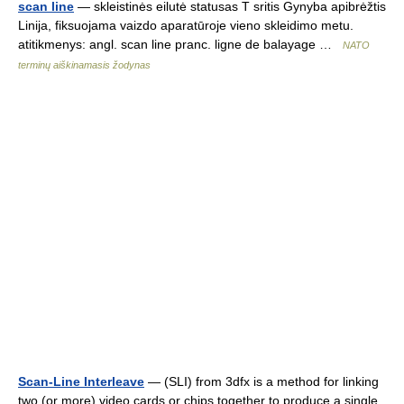
scan line
— skleistinės eilutė statusas T sritis Gynyba apibrėžtis
Linija, fiksuojama vaizdo aparatūroje vieno skleidimo metu.
atitikmenys: angl. scan line pranc. ligne de balayage …
NATO
terminų aiškinamasis žodynas
Scan-Line Interleave
— (SLI) from 3dfx is a method for linking
two (or more) video cards or chips together to produce a single