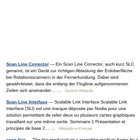
Scan Line Corrector
— Ein Scan Line Corrector, auch kurz SLC
genannt, ist ein Gerät zur richtigen Abtastung der Erdoberfläche
bei Rotationsscannern in der Fernerkundung. Dabei wird
gewährleistet, dass die entlang der Fluglinie aufgenommenen
Zeilen sich aneinander… …
Deutsch Wikipedia
Scan Line Interface
— Scalable Link Interface Scalable Link
Interface (SLI) est une marque déposée par Nvidia pour une
solution permettant de relier deux ou plusieurs cartes graphiques
travaillant sur une même sortie. Sommaire 1 Présentation et
principes de base 2… …
Wikipédia en Français
scan line
— The line produced on a recording medium frame by a