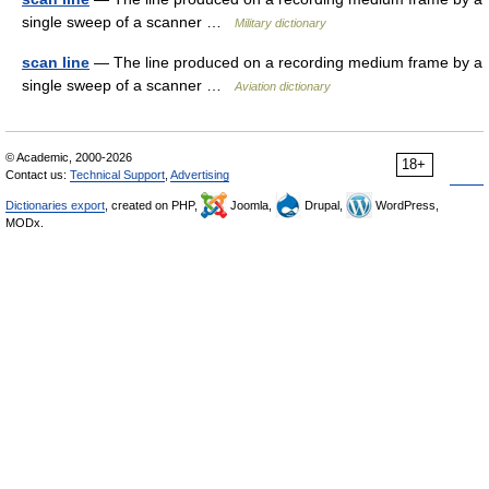
single sweep of a scanner …
Military dictionary
scan line
— The line produced on a recording medium frame by a
single sweep of a scanner …
Aviation dictionary
© Academic, 2000-2026
18+
Contact us:
Technical Support
,
Advertising
Dictionaries export
, created on PHP,
Joomla,
Drupal,
WordPress,
MODx.